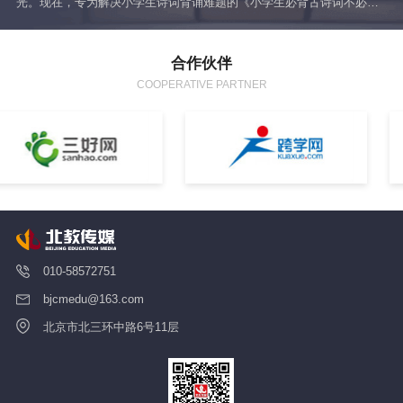
光。现在，专为解决小学生诗词背诵难题的《小学生必背古诗词不必
统
背》终于出版了！不用再逼孩子机械记忆，让诗词学习回归轻松，更让
你彻底从“陪背苦海”中解放出来！
合作伙伴
COOPERATIVE PARTNER
010-58572751
bjcmedu@163.com
北京市北三环中路6号11层