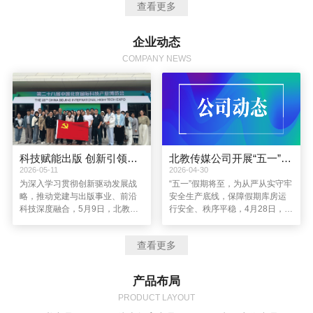
查看更多
导思想，坚持以创新驱动企业发展，进一步完善资本结构，提高管理水
平，通过图书产品运营，优质教育资源整合，新媒体、新业务的拓展，
着力建设成为一个主业突出、品牌优秀、特色鲜明、充满创新活力的全
企业动态
媒体现代教育服务企业。
COMPANY NEWS
科技赋能出版 创新引领发展丨北教传媒公司党总支赴第二十八届中国北京国际科技产业博览会参观学习
北教传媒公司开展“五一”假期节前库房安全检查
2026-05-11
2026-04-30
为深入学习贯彻创新驱动发展战
“五一”假期将至，为从严从实守牢
略，推动党建与出版事业、前沿
安全生产底线，保障假期库房运
科技深度融合，5月9日，北教传
行安全、秩序平稳，4月28日，北
媒公司党总支组织党员赴第二十
教传媒公司副总经理李玉凤带
八届中国北京国际科技产业博览
队，前往公司及子公司位于天津
查看更多
会（简称“北京科博会”）参观学
的库房开展节前安全生产专项检
习，以“科技赋能出版 创新引领发
查，全面排查各类安全隐患。综
展”为主题，在前沿科技的浸润中
合管理中心负责人、库管中心负
产品布局
拓宽视野、凝聚共识、践行使
责人及相关部门人员参与检查。
命。
PRODUCT LAYOUT