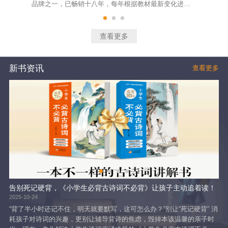
品牌之一，已畅销十八年，每年根据教材最新变化进行
明
及时修订。该系列图书大部分训练题精选自最新的考试
面
真题和各地经典模拟题，题型涵盖面广，试题设计精
教
良，体现了基础、能力和拓展的不同层次要求，适合不
学
查看更多
同层次的学生训练使用。绝大部分题目有准确的答案和
通
详尽的解析，给学生指出技法，总结出规律。
随
新书资讯
查看更多
告别死记硬背，《小学生必背古诗词不必背》让孩子主动追着读！
2025-10-24
202
“背了半小时还记不住，明天就要默写，这可怎么办？”别让“死记硬背” 消
《
耗孩子对诗词的兴趣，更别让辅导背诗的焦虑，毁掉本该温馨的亲子时
依