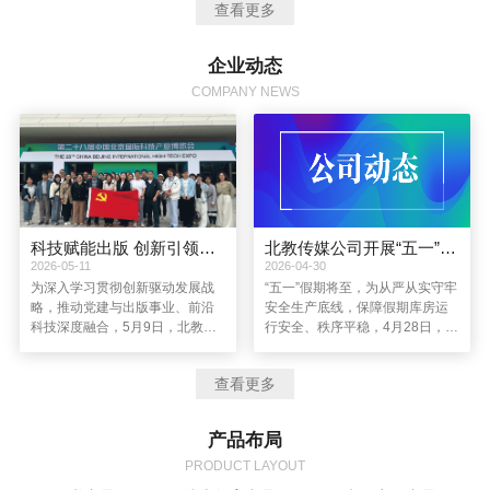
查看更多
导思想，坚持以创新驱动企业发展，进一步完善资本结构，提高管理水
平，通过图书产品运营，优质教育资源整合，新媒体、新业务的拓展，
着力建设成为一个主业突出、品牌优秀、特色鲜明、充满创新活力的全
企业动态
媒体现代教育服务企业。
COMPANY NEWS
科技赋能出版 创新引领发展丨北教传媒公司党总支赴第二十八届中国北京国际科技产业博览会参观学习
北教传媒公司开展“五一”假期节前库房安全检查
2026-05-11
2026-04-30
为深入学习贯彻创新驱动发展战
“五一”假期将至，为从严从实守牢
略，推动党建与出版事业、前沿
安全生产底线，保障假期库房运
科技深度融合，5月9日，北教传
行安全、秩序平稳，4月28日，北
媒公司党总支组织党员赴第二十
教传媒公司副总经理李玉凤带
八届中国北京国际科技产业博览
队，前往公司及子公司位于天津
查看更多
会（简称“北京科博会”）参观学
的库房开展节前安全生产专项检
习，以“科技赋能出版 创新引领发
查，全面排查各类安全隐患。综
展”为主题，在前沿科技的浸润中
合管理中心负责人、库管中心负
产品布局
拓宽视野、凝聚共识、践行使
责人及相关部门人员参与检查。
命。
PRODUCT LAYOUT