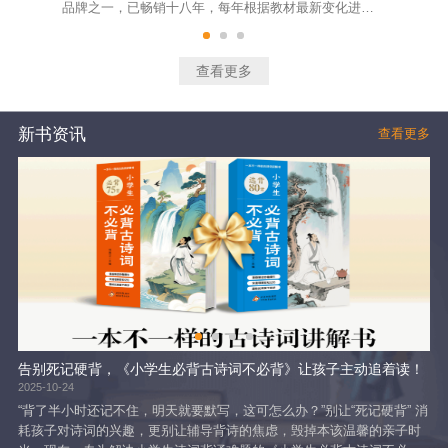
品牌之一，已畅销十八年，每年根据教材最新变化进行
明
及时修订。该系列图书大部分训练题精选自最新的考试
面
真题和各地经典模拟题，题型涵盖面广，试题设计精
教
良，体现了基础、能力和拓展的不同层次要求，适合不
学
查看更多
同层次的学生训练使用。绝大部分题目有准确的答案和
通
详尽的解析，给学生指出技法，总结出规律。
随
新书资讯
查看更多
告别死记硬背，《小学生必背古诗词不必背》让孩子主动追着读！
2025-10-24
202
“背了半小时还记不住，明天就要默写，这可怎么办？”别让“死记硬背” 消
《
耗孩子对诗词的兴趣，更别让辅导背诗的焦虑，毁掉本该温馨的亲子时
依