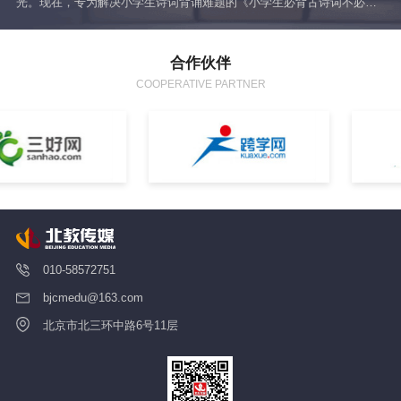
光。现在，专为解决小学生诗词背诵难题的《小学生必背古诗词不必
统
背》终于出版了！不用再逼孩子机械记忆，让诗词学习回归轻松，更让
你彻底从“陪背苦海”中解放出来！
合作伙伴
COOPERATIVE PARTNER
010-58572751
bjcmedu@163.com
北京市北三环中路6号11层