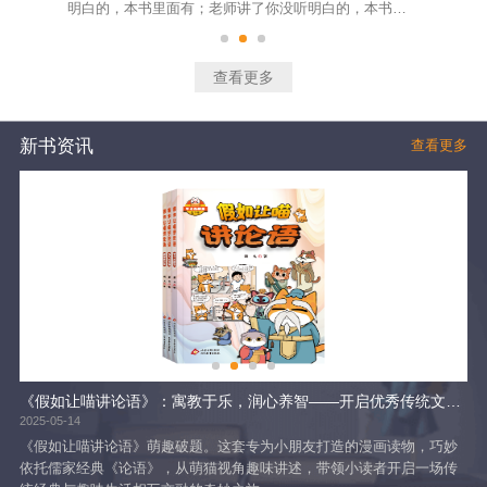
行
明白的，本书里面有；老师讲了你没听明白的，本书里
品
试
面有；上课你走神没有听到的，本书里面有。不是家
4
教，胜似家教，首套实时视频讲解类图书。本书分为小
空
不
学、初中两个阶段，配有视频在线讲解，部分教材知识
新
查看更多
和
通过趣味动漫的形式演示，学生可以把书装进移动端，
穿
随时随地轻松学习。
将
新书资讯
查看更多
！
《假如让喵讲论语》：寓教于乐，润心养智——开启优秀传统文化启蒙新范式
当
2025-05-14
202
 消
《假如让喵讲论语》萌趣破题。这套专为小朋友打造的漫画读物，巧妙
时
依托儒家经典《论语》，从萌猫视角趣味讲述，带领小读者开启一场传