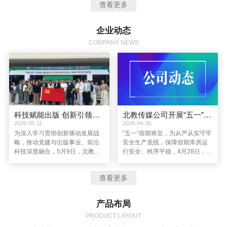
查看更多
导思想，坚持以创新驱动企业发展，进一步完善资本结构，提高管理水
平，通过图书产品运营，优质教育资源整合，新媒体、新业务的拓展，
着力建设成为一个主业突出、品牌优秀、特色鲜明、充满创新活力的全
企业动态
媒体现代教育服务企业。
COMPANY NEWS
科技赋能出版 创新引领发展丨北教传媒公司党总支赴第二十八届中国北京国际科技产业博览会参观学习
北教传媒公司开展“五一”假期节前库房安全检查
2026-05-11
2026-04-30
为深入学习贯彻创新驱动发展战
“五一”假期将至，为从严从实守牢
略，推动党建与出版事业、前沿
安全生产底线，保障假期库房运
科技深度融合，5月9日，北教传
行安全、秩序平稳，4月28日，北
媒公司党总支组织党员赴第二十
教传媒公司副总经理李玉凤带
八届中国北京国际科技产业博览
队，前往公司及子公司位于天津
查看更多
会（简称“北京科博会”）参观学
的库房开展节前安全生产专项检
习，以“科技赋能出版 创新引领发
查，全面排查各类安全隐患。综
展”为主题，在前沿科技的浸润中
合管理中心负责人、库管中心负
产品布局
拓宽视野、凝聚共识、践行使
责人及相关部门人员参与检查。
命。
PRODUCT LAYOUT