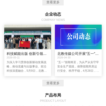
查看更多
导思想，坚持以创新驱动企业发展，进一步完善资本结构，提高管理水
平，通过图书产品运营，优质教育资源整合，新媒体、新业务的拓展，
着力建设成为一个主业突出、品牌优秀、特色鲜明、充满创新活力的全
企业动态
媒体现代教育服务企业。
COMPANY NEWS
科技赋能出版 创新引领发展丨北教传媒公司党总支赴第二十八届中国北京国际科技产业博览会参观学习
北教传媒公司开展“五一”假期节前库房安全检查
2026-05-11
2026-04-30
为深入学习贯彻创新驱动发展战
“五一”假期将至，为从严从实守牢
略，推动党建与出版事业、前沿
安全生产底线，保障假期库房运
科技深度融合，5月9日，北教传
行安全、秩序平稳，4月28日，北
媒公司党总支组织党员赴第二十
教传媒公司副总经理李玉凤带
八届中国北京国际科技产业博览
队，前往公司及子公司位于天津
查看更多
会（简称“北京科博会”）参观学
的库房开展节前安全生产专项检
习，以“科技赋能出版 创新引领发
查，全面排查各类安全隐患。综
展”为主题，在前沿科技的浸润中
合管理中心负责人、库管中心负
产品布局
拓宽视野、凝聚共识、践行使
责人及相关部门人员参与检查。
命。
PRODUCT LAYOUT