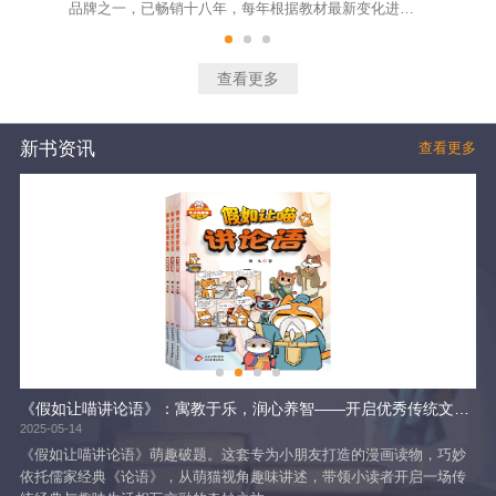
品牌之一，已畅销十八年，每年根据教材最新变化进行
明
及时修订。该系列图书大部分训练题精选自最新的考试
面
真题和各地经典模拟题，题型涵盖面广，试题设计精
教
良，体现了基础、能力和拓展的不同层次要求，适合不
学
查看更多
同层次的学生训练使用。绝大部分题目有准确的答案和
通
详尽的解析，给学生指出技法，总结出规律。
随
新书资讯
查看更多
！
《假如让喵讲论语》：寓教于乐，润心养智——开启优秀传统文化启蒙新范式
当
2025-05-14
202
 消
《假如让喵讲论语》萌趣破题。这套专为小朋友打造的漫画读物，巧妙
时
依托儒家经典《论语》，从萌猫视角趣味讲述，带领小读者开启一场传