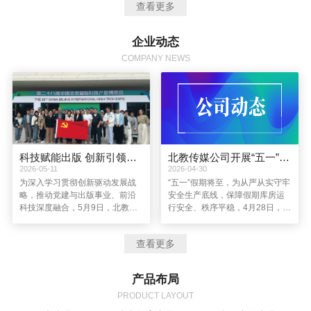
查看更多
导思想，坚持以创新驱动企业发展，进一步完善资本结构，提高管理水
平，通过图书产品运营，优质教育资源整合，新媒体、新业务的拓展，
着力建设成为一个主业突出、品牌优秀、特色鲜明、充满创新活力的全
企业动态
媒体现代教育服务企业。
COMPANY NEWS
科技赋能出版 创新引领发展丨北教传媒公司党总支赴第二十八届中国北京国际科技产业博览会参观学习
北教传媒公司开展“五一”假期节前库房安全检查
2026-05-11
2026-04-30
为深入学习贯彻创新驱动发展战
“五一”假期将至，为从严从实守牢
略，推动党建与出版事业、前沿
安全生产底线，保障假期库房运
科技深度融合，5月9日，北教传
行安全、秩序平稳，4月28日，北
媒公司党总支组织党员赴第二十
教传媒公司副总经理李玉凤带
八届中国北京国际科技产业博览
队，前往公司及子公司位于天津
查看更多
会（简称“北京科博会”）参观学
的库房开展节前安全生产专项检
习，以“科技赋能出版 创新引领发
查，全面排查各类安全隐患。综
展”为主题，在前沿科技的浸润中
合管理中心负责人、库管中心负
产品布局
拓宽视野、凝聚共识、践行使
责人及相关部门人员参与检查。
命。
PRODUCT LAYOUT