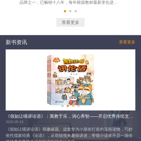
品牌之一，已畅销十八年，每年根据教材最新变化进行
明
及时修订。该系列图书大部分训练题精选自最新的考试
面
真题和各地经典模拟题，题型涵盖面广，试题设计精
教
良，体现了基础、能力和拓展的不同层次要求，适合不
学
查看更多
同层次的学生训练使用。绝大部分题目有准确的答案和
通
详尽的解析，给学生指出技法，总结出规律。
随
新书资讯
查看更多
！
《假如让喵讲论语》：寓教于乐，润心养智——开启优秀传统文化启蒙新范式
当
2025-05-14
202
 消
《假如让喵讲论语》萌趣破题。这套专为小朋友打造的漫画读物，巧妙
时
依托儒家经典《论语》，从萌猫视角趣味讲述，带领小读者开启一场传