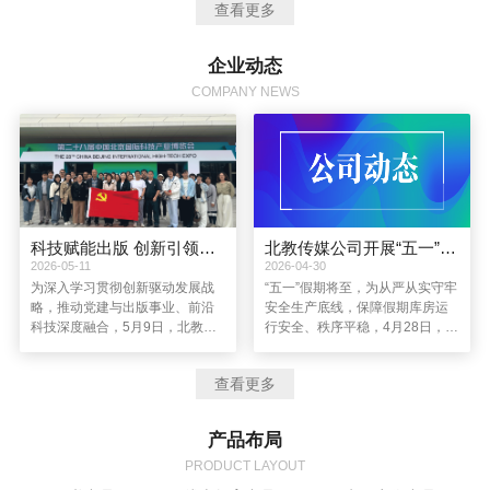
查看更多
导思想，坚持以创新驱动企业发展，进一步完善资本结构，提高管理水
平，通过图书产品运营，优质教育资源整合，新媒体、新业务的拓展，
着力建设成为一个主业突出、品牌优秀、特色鲜明、充满创新活力的全
企业动态
媒体现代教育服务企业。
COMPANY NEWS
科技赋能出版 创新引领发展丨北教传媒公司党总支赴第二十八届中国北京国际科技产业博览会参观学习
北教传媒公司开展“五一”假期节前库房安全检查
2026-05-11
2026-04-30
为深入学习贯彻创新驱动发展战
“五一”假期将至，为从严从实守牢
略，推动党建与出版事业、前沿
安全生产底线，保障假期库房运
科技深度融合，5月9日，北教传
行安全、秩序平稳，4月28日，北
媒公司党总支组织党员赴第二十
教传媒公司副总经理李玉凤带
八届中国北京国际科技产业博览
队，前往公司及子公司位于天津
查看更多
会（简称“北京科博会”）参观学
的库房开展节前安全生产专项检
习，以“科技赋能出版 创新引领发
查，全面排查各类安全隐患。综
展”为主题，在前沿科技的浸润中
合管理中心负责人、库管中心负
产品布局
拓宽视野、凝聚共识、践行使
责人及相关部门人员参与检查。
命。
PRODUCT LAYOUT