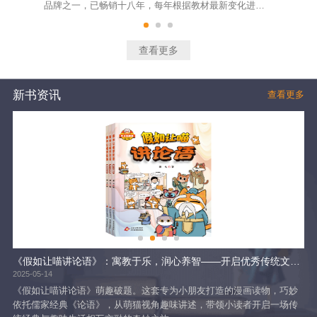
品牌之一，已畅销十八年，每年根据教材最新变化进行
明
及时修订。该系列图书大部分训练题精选自最新的考试
面
真题和各地经典模拟题，题型涵盖面广，试题设计精
教
良，体现了基础、能力和拓展的不同层次要求，适合不
学
查看更多
同层次的学生训练使用。绝大部分题目有准确的答案和
通
详尽的解析，给学生指出技法，总结出规律。
随
新书资讯
查看更多
！
《假如让喵讲论语》：寓教于乐，润心养智——开启优秀传统文化启蒙新范式
当
2025-05-14
202
 消
《假如让喵讲论语》萌趣破题。这套专为小朋友打造的漫画读物，巧妙
时
依托儒家经典《论语》，从萌猫视角趣味讲述，带领小读者开启一场传